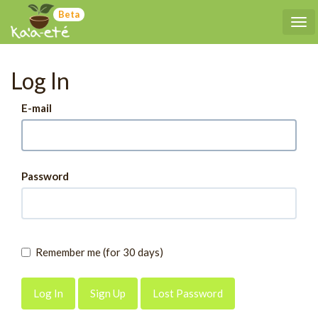
Beta
Tog
Log In
E-mail
Password
Remember me (for 30 days)
Sign Up
Lost Password