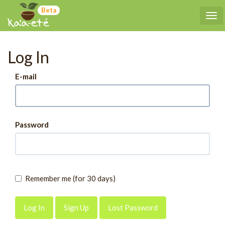
Beta
Tog
Log In
E-mail
Password
Remember me (for 30 days)
Sign Up
Lost Password