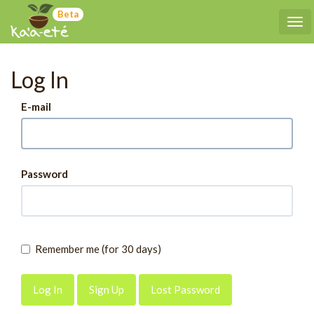
Beta
Tog
Log In
E-mail
Password
Remember me (for 30 days)
Sign Up
Lost Password