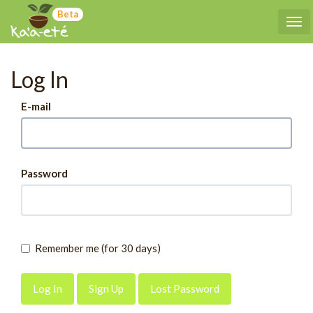
Beta
Tog
Log In
E-mail
Password
Remember me (for 30 days)
Sign Up
Lost Password