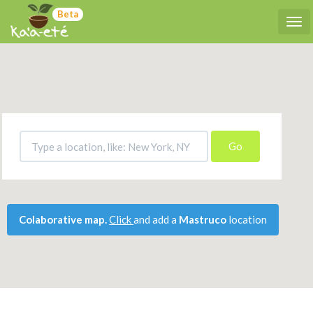
Beta
Tog
Go
Colaborative map.
Click
and add a
Mastruco
location